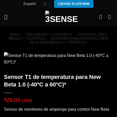
Saltar
Español
3SENSE PLATFORM
al
contenido
INICIO
/
ÁREA MEDICA Y CIENTÍFICA
/
SENSORES ÁREA
MEDICA Y CIENTIFICA
/
SENSORES PARA INTERFACE NEW
BETA ÁREA MEDICA Y CIENTÍFICA
Sensor T1 de temperatura para New
Beta 1.0 (-40ºC a 60ºC)*
25.00
$
USD
Sensor de monitoreo de amperaje para control New Beta