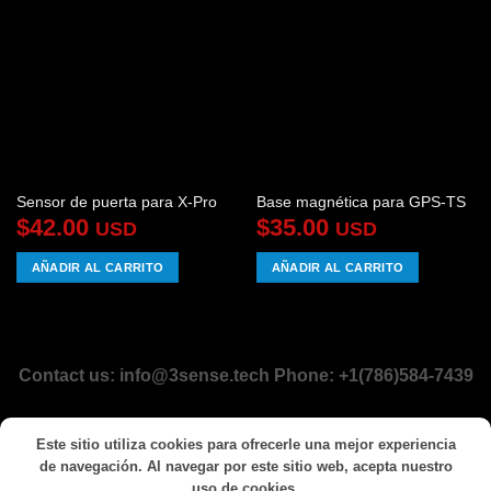
Sensor de puerta para X-Pro
Base magnética para GPS-TS
$
42.00
$
35.00
USD
USD
AÑADIR AL CARRITO
AÑADIR AL CARRITO
Contact us: info@3sense.tech Phone: +1(786)584-7439
Visa
PayPal
Stripe
MasterCard
Cash
Este sitio utiliza cookies para ofrecerle una mejor experiencia
On
de navegación. Al navegar por este sitio web, acepta nuestro
INICIO
INICIO
BLOG EN ESPAÑOL
PREGUNTAS FRECUENTES
Delivery
uso de cookies.